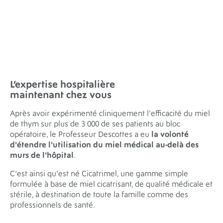
Cette osmolarité engendre la mort des bactéries par
déshydratation ce qui confère au miel un pouvoir
antiseptique. Cet effet osmotique permet aussi
d'accélérer la cicatrisation en favorisant l'élimination des
débris et des liquides en cas de plaie.
L’expertise hospitalière
maintenant
chez vous
Après avoir expérimenté cliniquement l'efficacité du miel
de thym sur plus de 3 000 de ses patients au bloc
opératoire, le Professeur Descottes a eu
la volonté
d'étendre l'utilisation du miel médical au-delà des
murs de l'hôpital
.
C'est ainsi qu'est né Cicatrimel, une gamme simple
formulée à base de miel cicatrisant, de qualité médicale et
stérile, à destination de toute la famille comme des
professionnels de santé.