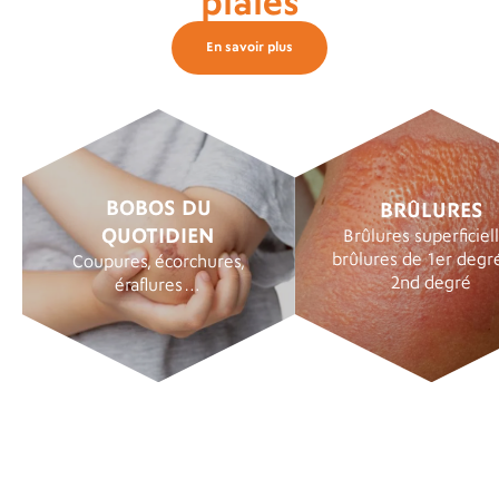
plaies
En savoir plus
BOBOS DU
BRÛLURES
QUOTIDIEN
Brûlures superficiell
brûlures de 1er degr
Coupures, écorchures,
2nd degré
éraflures…